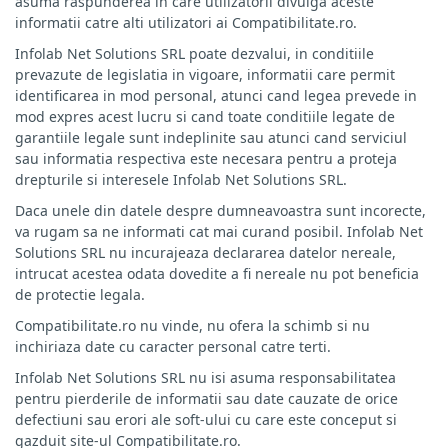
asuma raspunderea in care utilizatorii divulga aceste
informatii catre alti utilizatori ai Compatibilitate.ro.
Infolab Net Solutions SRL poate dezvalui, in conditiile
prevazute de legislatia in vigoare, informatii care permit
identificarea in mod personal, atunci cand legea prevede in
mod expres acest lucru si cand toate conditiile legate de
garantiile legale sunt indeplinite sau atunci cand serviciul
sau informatia respectiva este necesara pentru a proteja
drepturile si interesele Infolab Net Solutions SRL.
Daca unele din datele despre dumneavoastra sunt incorecte,
va rugam sa ne informati cat mai curand posibil. Infolab Net
Solutions SRL nu incurajeaza declararea datelor nereale,
intrucat acestea odata dovedite a fi nereale nu pot beneficia
de protectie legala.
Compatibilitate.ro nu vinde, nu ofera la schimb si nu
inchiriaza date cu caracter personal catre terti.
Infolab Net Solutions SRL nu isi asuma responsabilitatea
pentru pierderile de informatii sau date cauzate de orice
defectiuni sau erori ale soft-ului cu care este conceput si
gazduit site-ul Compatibilitate.ro.