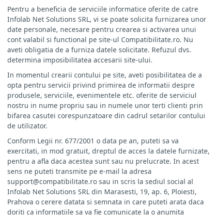
Pentru a beneficia de serviciile informatice oferite de catre
Infolab Net Solutions SRL, vi se poate solicita furnizarea unor
date personale, necesare pentru crearea si activarea unui
cont valabil si functional pe site-ul Compatibilitate.ro. Nu
aveti obligatia de a furniza datele solicitate. Refuzul dvs.
determina imposibilitatea accesarii site-ului.
In momentul crearii contului pe site, aveti posibilitatea de a
opta pentru servicii privind primirea de informatii despre
produsele, serviciile, evenimentele etc. oferite de serviciul
nostru in nume propriu sau in numele unor terti clienti prin
bifarea casutei corespunzatoare din cadrul setarilor contului
de utilizator.
Conform Legii nr. 677/2001 o data pe an, puteti sa va
exercitati, in mod gratuit, dreptul de acces la datele furnizate,
pentru a afla daca acestea sunt sau nu prelucrate. In acest
sens ne puteti transmite pe e-mail la adresa
support@compatibilitate.ro sau in scris la sediul social al
Infolab Net Solutions SRL din Marasesti, 19, ap. 6, Ploiesti,
Prahova o cerere datata si semnata in care puteti arata daca
doriti ca informatiile sa va fie comunicate la o anumita