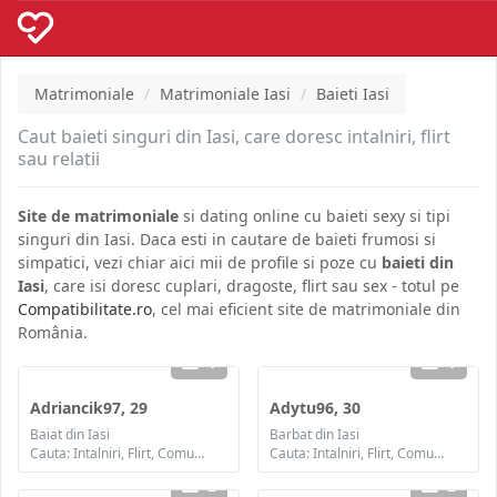
Matrimoniale
Matrimoniale Iasi
Baieti Iasi
Caut baieti singuri din Iasi, care doresc intalniri, flirt
sau relatii
Site de matrimoniale
si dating online cu baieti sexy si tipi
singuri din Iasi. Daca esti in cautare de baieti frumosi si
simpatici, vezi chiar aici mii de profile si poze cu
baieti din
Iasi
, care isi doresc cuplari, dragoste, flirt sau sex - totul pe
Compatibilitate.ro
, cel mai eficient site de matrimoniale din
România.
1
1
Adriancik97, 29
Adytu96, 30
Baiat din Iasi
Barbat din Iasi
Cauta: Intalniri, Flirt, Comunicare / chat, Prietenie, Casatorie
Cauta: Intalniri, Flirt, Comunicare / chat, Prietenie, Casatorie
2
2