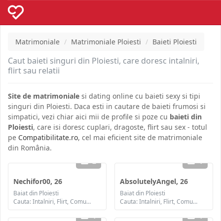
Matrimoniale
Matrimoniale Ploiesti
Baieti Ploiesti
Caut baieti singuri din Ploiesti, care doresc intalniri,
flirt sau relatii
Site de matrimoniale
si dating online cu baieti sexy si tipi
singuri din Ploiesti. Daca esti in cautare de baieti frumosi si
simpatici, vezi chiar aici mii de profile si poze cu
baieti din
Ploiesti
, care isi doresc cuplari, dragoste, flirt sau sex - totul
pe
Compatibilitate.ro
, cel mai eficient site de matrimoniale
din România.
2
1
Nechifor00, 26
AbsolutelyAngel, 26
Baiat din Ploiesti
Baiat din Ploiesti
Cauta: Intalniri, Flirt, Comunicare / chat, Prietenie, Casatorie
Cauta: Intalniri, Flirt, Comunicare / chat, Prietenie, Casatorie
1
1