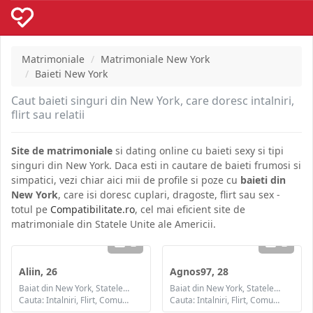
Matrimoniale
Matrimoniale New York
Baieti New York
Caut baieti singuri din New York, care doresc intalniri,
flirt sau relatii
Site de matrimoniale
si dating online cu baieti sexy si tipi
singuri din New York. Daca esti in cautare de baieti frumosi si
simpatici, vezi chiar aici mii de profile si poze cu
baieti din
New York
, care isi doresc cuplari, dragoste, flirt sau sex -
totul pe
Compatibilitate.ro
, cel mai eficient site de
matrimoniale din Statele Unite ale Americii.
2
2
Aliin, 26
Agnos97, 28
Baiat din New York, Statele Unite ale Americii
Baiat din New York, Statele Unite ale Americii
Cauta: Intalniri, Flirt, Comunicare / chat, Prietenie, Casatorie
Cauta: Intalniri, Flirt, Comunicare / chat, Prietenie, Casatorie