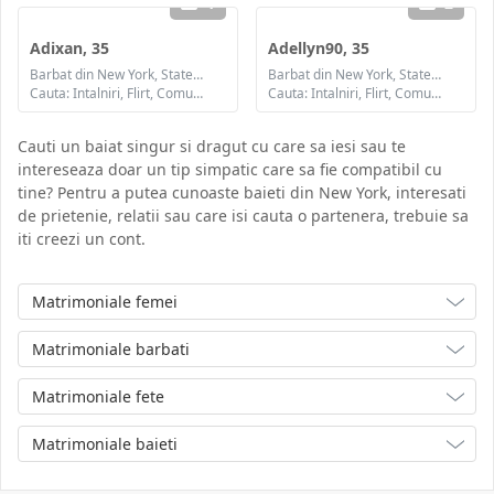
1
2
Adixan, 35
Adellyn90, 35
Barbat din New York, Statele Unite ale Americii
Barbat din New York, Statele Unite ale Americii
Cauta: Intalniri, Flirt, Comunicare / chat, Prietenie, Casatorie
Cauta: Intalniri, Flirt, Comunicare / chat, Prietenie, Casatorie
Cauti un baiat singur si dragut cu care sa iesi sau te
intereseaza doar un tip simpatic care sa fie compatibil cu
tine? Pentru a putea cunoaste baieti din New York, interesati
de prietenie, relatii sau care isi cauta o partenera, trebuie sa
iti creezi un cont.
Matrimoniale femei
Matrimoniale barbati
Matrimoniale fete
Matrimoniale baieti