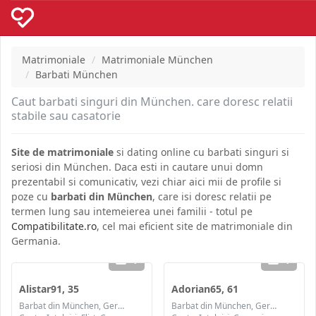
Matrimoniale
Matrimoniale München
Barbati München
Caut barbati singuri din München. care doresc relatii
stabile sau casatorie
Site de matrimoniale
si dating online cu barbati singuri si
seriosi din München. Daca esti in cautare unui domn
prezentabil si comunicativ, vezi chiar aici mii de profile si
poze cu
barbati din München
, care isi doresc relatii pe
termen lung sau intemeierea unei familii - totul pe
Compatibilitate.ro
, cel mai eficient site de matrimoniale din
Germania.
1
1
Alistar91, 35
Adorian65, 61
Barbat din München, Germania
Barbat din München, Germania