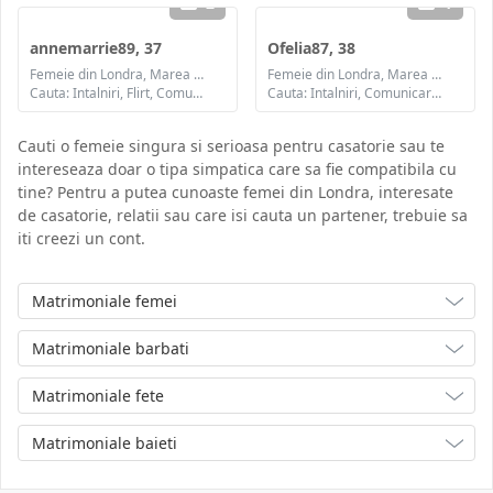
2
1
annemarrie89, 37
Ofelia87, 38
Femeie din Londra, Marea Britanie
Femeie din Londra, Marea Britanie
Cauta: Intalniri, Flirt, Comunicare / chat, Prietenie, Casatorie
Cauta: Intalniri, Comunicare / chat, Prietenie, Casatorie
Cauti o femeie singura si serioasa pentru casatorie sau te
intereseaza doar o tipa simpatica care sa fie compatibila cu
tine? Pentru a putea cunoaste femei din Londra, interesate
de casatorie, relatii sau care isi cauta un partener, trebuie sa
iti creezi un cont.
Matrimoniale femei
Matrimoniale barbati
Matrimoniale fete
Matrimoniale baieti