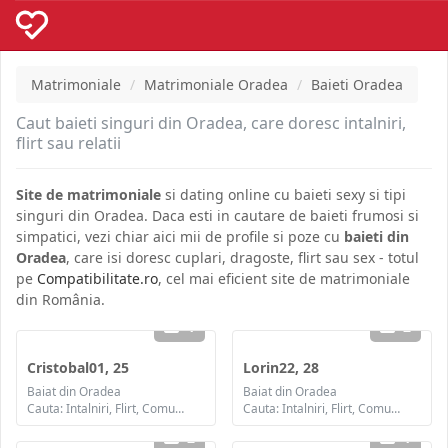
Matrimoniale
Matrimoniale Oradea
Baieti Oradea
Caut baieti singuri din Oradea, care doresc intalniri,
flirt sau relatii
Site de matrimoniale
si dating online cu baieti sexy si tipi
singuri din Oradea. Daca esti in cautare de baieti frumosi si
simpatici, vezi chiar aici mii de profile si poze cu
baieti din
Oradea
, care isi doresc cuplari, dragoste, flirt sau sex - totul
pe
Compatibilitate.ro
, cel mai eficient site de matrimoniale
din România.
1
2
Cristobal01, 25
Lorin22, 28
Baiat din Oradea
Baiat din Oradea
Cauta: Intalniri, Flirt, Comunicare / chat, Prietenie, Casatorie
Cauta: Intalniri, Flirt, Comunicare / chat, Prietenie, Casatorie
2
1