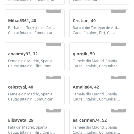
4
3
Mihai5361, 40
Cristian, 40
Barbat din Torrejón de Ardoz, Spania
Barbat din Torrejón de Ardoz, Spania
Cauta: Intalniri, Comunicare / chat, Casatorie
Cauta: Intalniri, Flirt, Casatorie
2
1
anaamiy93, 32
giorgik, 50
Femeie din Madrid, Spania
Femeie din Madrid, Spania
Cauta: Intalniri, Flirt, Comunicare / chat, Prietenie, Casatorie
Cauta: Intalniri, Comunicare / chat, Prietenie, Casatorie
1
1
celestyal, 40
Amalia84, 42
Femeie din Madrid, Spania
Femeie din Madrid, Spania
Cauta: Intalniri, Comunicare / chat, Casatorie
Cauta: Intalniri, Comunicare / chat, Casatorie
1
2
Elisaveta, 29
aa_carmen74, 52
Fata din Madrid, Spania
Femeie din Madrid, Spania
Cauta: Intalniri, Flirt, Comunicare / chat, Prietenie
Cauta: Intalniri, Comunicare / chat, Prietenie, Casatorie