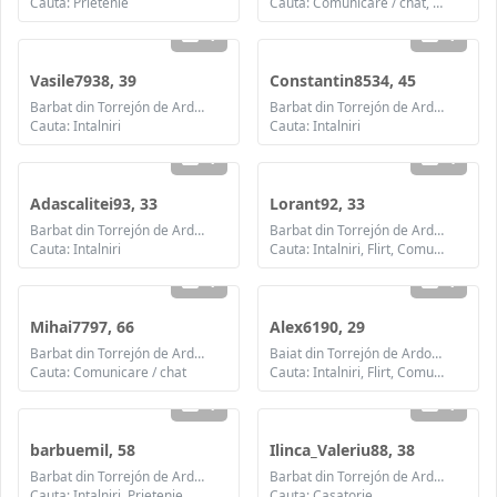
Cauta: Prietenie
Cauta: Comunicare / chat, Prietenie
1
1
Vasile7938, 39
Constantin8534, 45
Barbat din Torrejón de Ardoz, Spania
Barbat din Torrejón de Ardoz, Spania
Cauta: Intalniri
Cauta: Intalniri
1
4
Adascalitei93, 33
Lorant92, 33
Barbat din Torrejón de Ardoz, Spania
Barbat din Torrejón de Ardoz, Spania
Cauta: Intalniri
Cauta: Intalniri, Flirt, Comunicare / chat, Prietenie
1
1
Mihai7797, 66
Alex6190, 29
Barbat din Torrejón de Ardoz, Spania
Baiat din Torrejón de Ardoz, Spania
Cauta: Comunicare / chat
Cauta: Intalniri, Flirt, Comunicare / chat
1
1
barbuemil, 58
Ilinca_Valeriu88, 38
Barbat din Torrejón de Ardoz, Spania
Barbat din Torrejón de Ardoz, Spania
Cauta: Intalniri, Prietenie, Casatorie
Cauta: Casatorie