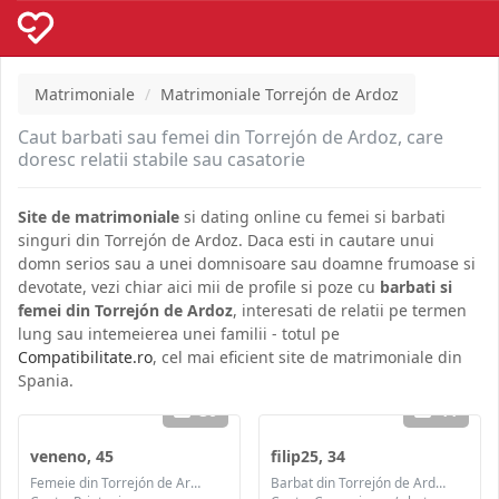
Matrimoniale
Matrimoniale Torrejón de Ardoz
Caut barbati sau femei din Torrejón de Ardoz, care
doresc relatii stabile sau casatorie
Site de matrimoniale
si dating online cu femei si barbati
singuri din Torrejón de Ardoz. Daca esti in cautare unui
domn serios sau a unei domnisoare sau doamne frumoase si
devotate, vezi chiar aici mii de profile si poze cu
barbati si
femei din Torrejón de Ardoz
, interesati de relatii pe termen
lung sau intemeierea unei familii - totul pe
Compatibilitate.ro
, cel mai eficient site de matrimoniale din
Spania.
30
11
veneno, 45
filip25, 34
Femeie din Torrejón de Ardoz, Spania
Barbat din Torrejón de Ardoz, Spania