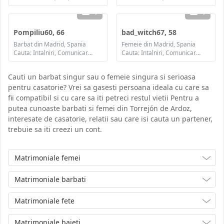
1
1
Pompiliu60, 66
bad_witch67, 58
Barbat din Madrid, Spania
Femeie din Madrid, Spania
Cauta: Intalniri, Comunicare / chat, Prietenie
Cauta: Intalniri, Comunicare / chat, Prietenie, Casatorie
Cauti un barbat singur sau o femeie singura si serioasa
pentru casatorie? Vrei sa gasesti persoana ideala cu care sa
fii compatibil si cu care sa iti petreci restul vietii Pentru a
putea cunoaste barbati si femei din Torrejón de Ardoz,
interesate de casatorie, relatii sau care isi cauta un partener,
trebuie sa iti creezi un cont.
Matrimoniale femei
Matrimoniale barbati
Matrimoniale fete
Matrimoniale baieti