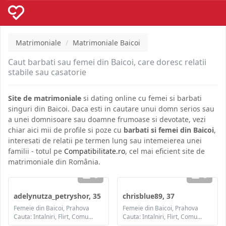
Matrimoniale
Matrimoniale Baicoi
Caut barbati sau femei din Baicoi, care doresc relatii
stabile sau casatorie
Site de matrimoniale
si dating online cu femei si barbati
singuri din Baicoi. Daca esti in cautare unui domn serios sau
a unei domnisoare sau doamne frumoase si devotate, vezi
chiar aici mii de profile si poze cu
barbati si femei din Baicoi
,
interesati de relatii pe termen lung sau intemeierea unei
familii - totul pe
Compatibilitate.ro
, cel mai eficient site de
matrimoniale din România.
3
3
adelynutza_petryshor, 35
chrisblue89, 37
Femeie din Baicoi, Prahova
Femeie din Baicoi, Prahova
Cauta: Intalniri, Flirt, Comunicare / chat, Prietenie, Casatorie
Cauta: Intalniri, Flirt, Comunicare / chat, Prietenie, Casatorie