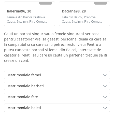
1
2
balerina96, 30
Daciana98, 28
Femeie din Baicoi, Prahova
Fata din Baicoi, Prahova
Cauta: Intalniri, Flirt, Comunicare / chat, Prietenie, Casatorie
Cauta: Intalniri, Flirt, Comunicare / chat, Prietenie, Casatorie
Cauti un barbat singur sau o femeie singura si serioasa
pentru casatorie? Vrei sa gasesti persoana ideala cu care sa
fii compatibil si cu care sa iti petreci restul vietii Pentru a
putea cunoaste barbati si femei din Baicoi, interesate de
casatorie, relatii sau care isi cauta un partener, trebuie sa iti
creezi un cont.
Matrimoniale femei
Matrimoniale barbati
Matrimoniale fete
Matrimoniale baieti