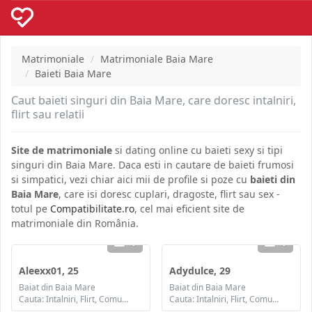
Matrimoniale
Matrimoniale Baia Mare
Baieti Baia Mare
Caut baieti singuri din Baia Mare, care doresc intalniri,
flirt sau relatii
Site de matrimoniale
si dating online cu baieti sexy si tipi
singuri din Baia Mare. Daca esti in cautare de baieti frumosi
si simpatici, vezi chiar aici mii de profile si poze cu
baieti din
Baia Mare
, care isi doresc cuplari, dragoste, flirt sau sex -
totul pe
Compatibilitate.ro
, cel mai eficient site de
matrimoniale din România.
1
1
Aleexx01, 25
Adydulce, 29
Baiat din Baia Mare
Baiat din Baia Mare
Cauta: Intalniri, Flirt, Comunicare / chat, Prietenie, Casatorie
Cauta: Intalniri, Flirt, Comunicare / chat, Prietenie, Casatorie