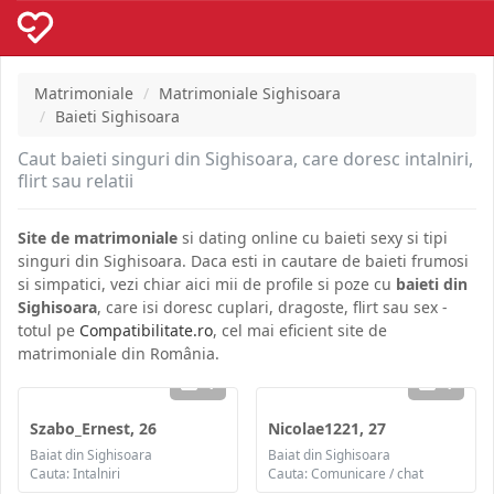
Matrimoniale
Matrimoniale Sighisoara
Baieti Sighisoara
Caut baieti singuri din Sighisoara, care doresc intalniri,
flirt sau relatii
Site de matrimoniale
si dating online cu baieti sexy si tipi
singuri din Sighisoara. Daca esti in cautare de baieti frumosi
si simpatici, vezi chiar aici mii de profile si poze cu
baieti din
Sighisoara
, care isi doresc cuplari, dragoste, flirt sau sex -
totul pe
Compatibilitate.ro
, cel mai eficient site de
matrimoniale din România.
1
1
Szabo_Ernest, 26
Nicolae1221, 27
Baiat din Sighisoara
Baiat din Sighisoara
Cauta: Intalniri
Cauta: Comunicare / chat