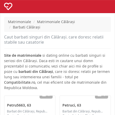
Matrimoniale
Matrimoniale Călăraşi
Barbati Călăraşi
Caut barbati singuri din Călăraşi. care doresc relatii
stabile sau casatorie
Site de matrimoniale
si dating online cu barbati singuri si
seriosi din Călăraşi. Daca esti in cautare unui domn
prezentabil si comunicativ, vezi chiar aici mii de profile si
poze cu
barbati din Călăraşi
, care isi doresc relatii pe termen
lung sau intemeierea unei familii - totul pe
Compatibilitate.ro
, cel mai eficient site de matrimoniale din
Republica Moldova.
3
6
Petru5663, 63
Petruci, 63
Barbat din Călăraşi, Republica Moldova
Barbat din Călăraşi, Republica Moldova