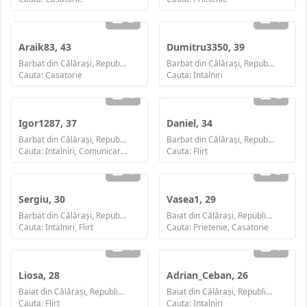
2
1
Araik83, 43
Dumitru3350, 39
Barbat din Călăraşi, Republica Moldova
Barbat din Călăraşi, Republica Moldova
Cauta: Casatorie
Cauta: Intalniri
1
2
Igor1287, 37
Daniel, 34
Barbat din Călăraşi, Republica Moldova
Barbat din Călăraşi, Republica Moldova
Cauta: Intalniri, Comunicare / chat, Prietenie, Casatorie
Cauta: Flirt
1
3
Sergiu, 30
Vasea1, 29
Barbat din Călăraşi, Republica Moldova
Baiat din Călăraşi, Republica Moldova
Cauta: Intalniri, Flirt
Cauta: Prietenie, Casatorie
1
1
Liosa, 28
Adrian_Ceban, 26
Baiat din Călăraşi, Republica Moldova
Baiat din Călăraşi, Republica Moldova
Cauta: Flirt
Cauta: Intalniri