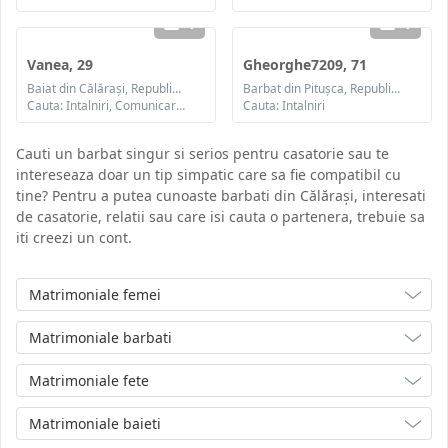
1
1
Vanea, 29
Gheorghe7209, 71
Baiat din Călăraşi, Republica Moldova
Barbat din Pituşca, Republica Moldova
Cauta: Intalniri, Comunicare / chat
Cauta: Intalniri
Cauti un barbat singur si serios pentru casatorie sau te
intereseaza doar un tip simpatic care sa fie compatibil cu
tine? Pentru a putea cunoaste barbati din Călăraşi, interesati
de casatorie, relatii sau care isi cauta o partenera, trebuie sa
iti creezi un cont.
Matrimoniale femei
Matrimoniale barbati
Matrimoniale fete
Matrimoniale baieti