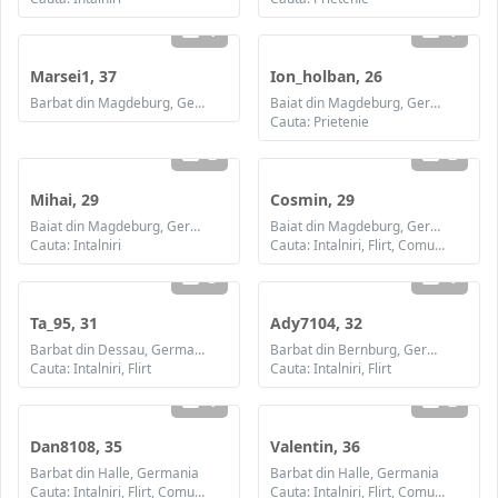
1
1
Marsei1, 37
Ion_holban, 26
Barbat din Magdeburg, Germania
Baiat din Magdeburg, Germania
Cauta: Prietenie
2
2
Mihai, 29
Cosmin, 29
Baiat din Magdeburg, Germania
Baiat din Magdeburg, Germania
Cauta: Intalniri
Cauta: Intalniri, Flirt, Comunicare / chat
3
1
Ta_95, 31
Ady7104, 32
Barbat din Dessau, Germania
Barbat din Bernburg, Germania
Cauta: Intalniri, Flirt
Cauta: Intalniri, Flirt
1
2
Dan8108, 35
Valentin, 36
Barbat din Halle, Germania
Barbat din Halle, Germania
Cauta: Intalniri, Flirt, Comunicare / chat, Prietenie, Casatorie
Cauta: Intalniri, Flirt, Comunicare / chat, Prietenie