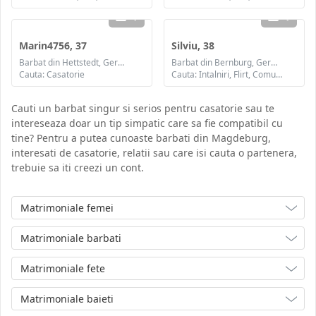
1
1
Marin4756, 37
Silviu, 38
Barbat din Hettstedt, Germania
Barbat din Bernburg, Germania
Cauta: Casatorie
Cauta: Intalniri, Flirt, Comunicare / chat, Prietenie, Casatorie
Cauti un barbat singur si serios pentru casatorie sau te
intereseaza doar un tip simpatic care sa fie compatibil cu
tine? Pentru a putea cunoaste barbati din Magdeburg,
interesati de casatorie, relatii sau care isi cauta o partenera,
trebuie sa iti creezi un cont.
Matrimoniale femei
Matrimoniale barbati
Matrimoniale fete
Matrimoniale baieti