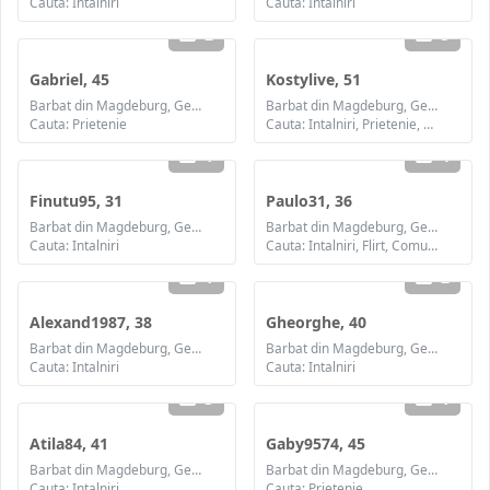
Cauta: Intalniri
Cauta: Intalniri
2
5
Gabriel, 45
Kostylive, 51
Barbat din Magdeburg, Germania
Barbat din Magdeburg, Germania
Cauta: Prietenie
Cauta: Intalniri, Prietenie, Casatorie
1
4
Finutu95, 31
Paulo31, 36
Barbat din Magdeburg, Germania
Barbat din Magdeburg, Germania
Cauta: Intalniri
Cauta: Intalniri, Flirt, Comunicare / chat, Prietenie
1
2
Alexand1987, 38
Gheorghe, 40
Barbat din Magdeburg, Germania
Barbat din Magdeburg, Germania
Cauta: Intalniri
Cauta: Intalniri
3
1
Atila84, 41
Gaby9574, 45
Barbat din Magdeburg, Germania
Barbat din Magdeburg, Germania
Cauta: Intalniri
Cauta: Prietenie