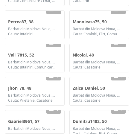
Cauta: Comunicare / chat, Prietenie
Cauta: Flirt
1
2
Petrea87, 38
Manoleasa75, 50
Barbat din Moldova Noua, Caras-Severin
Barbat din Moldova Noua, Caras-Severin
Cauta: Intalniri
Cauta: Intalniri, Flirt, Comunicare / chat, Prietenie, Casatorie
1
2
Vali_7815, 52
Nicolai, 48
Barbat din Moldova Noua, Caras-Severin
Barbat din Moldova Noua, Caras-Severin
Cauta: Intalniri, Comunicare / chat, Casatorie
Cauta: Casatorie
1
1
Jhon_78, 48
Zaica_Daniel, 50
Barbat din Moldova Noua, Caras-Severin
Barbat din Moldova Noua, Caras-Severin
Cauta: Prietenie, Casatorie
Cauta: Casatorie
1
1
Gabriel3961, 57
Dumitru1482, 50
Barbat din Moldova Noua, Caras-Severin
Barbat din Moldova Noua, Caras-Severin
Cauta: Intalniri, Flirt, Comunicare / chat, Prietenie, Casatorie