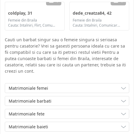
1
1
coldplay, 31
dede_creatza84, 42
Femeie din Braila
Femeie din Braila
Cauta: Intalniri, Flirt, Comunicare / chat, Prietenie, Casatorie
Cauta: Intalniri, Comunicare / chat, Prietenie, Casatorie
Cauti un barbat singur sau o femeie singura si serioasa
pentru casatorie? Vrei sa gasesti persoana ideala cu care sa
fii compatibil si cu care sa iti petreci restul vietii Pentru a
putea cunoaste barbati si femei din Braila, interesate de
casatorie, relatii sau care isi cauta un partener, trebuie sa iti
creezi un cont.
Matrimoniale femei
Matrimoniale barbati
Matrimoniale fete
Matrimoniale baieti