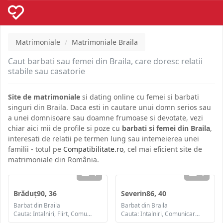
Matrimoniale
Matrimoniale Braila
Caut barbati sau femei din Braila, care doresc relatii
stabile sau casatorie
Site de matrimoniale
si dating online cu femei si barbati
singuri din Braila. Daca esti in cautare unui domn serios sau
a unei domnisoare sau doamne frumoase si devotate, vezi
chiar aici mii de profile si poze cu
barbati si femei din Braila
,
interesati de relatii pe termen lung sau intemeierea unei
familii - totul pe
Compatibilitate.ro
, cel mai eficient site de
matrimoniale din România.
1
1
Brăduț90, 36
Severin86, 40
Barbat din Braila
Barbat din Braila
Cauta: Intalniri, Flirt, Comunicare / chat, Prietenie, Casatorie
Cauta: Intalniri, Comunicare / chat, Prietenie, Casatorie