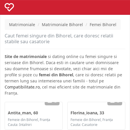
Matrimoniale
Matrimoniale Bihorel
Femei Bihorel
Caut femei singure din Bihorel, care doresc relatii
stabile sau casatorie
Site de matrimoniale
si dating online cu femei singure si
serioase din Bihorel. Daca esti in cautare unei domnisoare
sau doamne frumoase si devotate, vezi chiar aici mii de
profile si poze cu
femei din Bihorel
, care isi doresc relatii pe
termen lung sau intemeierea unei familii - totul pe
Compatibilitate.ro
, cel mai eficient site de matrimoniale din
Franța.
2
2
Antita_man, 60
Florina_ioana, 33
Femeie din Bihorel, Franța
Femeie din Bihorel, Franța
Cauta: Intalniri
Cauta: Casatorie