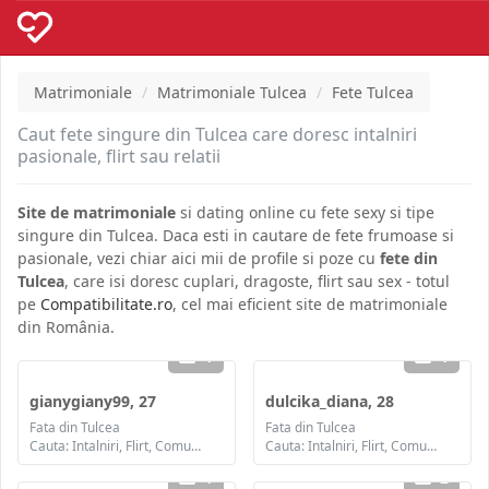
Matrimoniale
Matrimoniale Tulcea
Fete Tulcea
Caut fete singure din Tulcea care doresc intalniri
pasionale, flirt sau relatii
Site de matrimoniale
si dating online cu fete sexy si tipe
singure din Tulcea. Daca esti in cautare de fete frumoase si
pasionale, vezi chiar aici mii de profile si poze cu
fete din
Tulcea
, care isi doresc cuplari, dragoste, flirt sau sex - totul
pe
Compatibilitate.ro
, cel mai eficient site de matrimoniale
din România.
1
1
gianygiany99, 27
dulcika_diana, 28
Fata din Tulcea
Fata din Tulcea
Cauta: Intalniri, Flirt, Comunicare / chat, Prietenie, Casatorie
Cauta: Intalniri, Flirt, Comunicare / chat, Prietenie, Casatorie
1
2