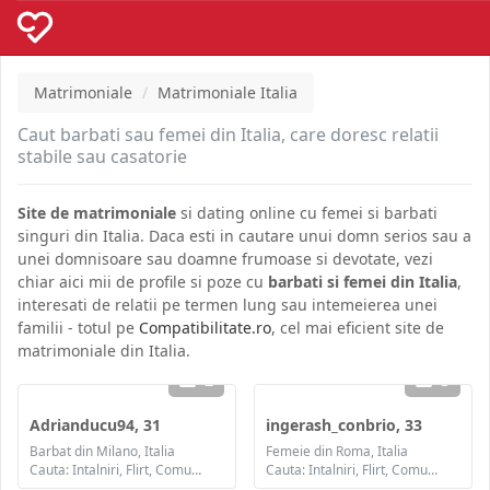
Matrimoniale
Matrimoniale Italia
Caut barbati sau femei din Italia, care doresc relatii
stabile sau casatorie
Site de matrimoniale
si dating online cu femei si barbati
singuri din Italia. Daca esti in cautare unui domn serios sau a
unei domnisoare sau doamne frumoase si devotate, vezi
chiar aici mii de profile si poze cu
barbati si femei din Italia
,
interesati de relatii pe termen lung sau intemeierea unei
familii - totul pe
Compatibilitate.ro
, cel mai eficient site de
matrimoniale din Italia.
2
3
Adrianducu94, 31
ingerash_conbrio, 33
Barbat din Milano, Italia
Femeie din Roma, Italia
Cauta: Intalniri, Flirt, Comunicare / chat, Prietenie, Casatorie
Cauta: Intalniri, Flirt, Comunicare / chat, Prietenie, Casatorie