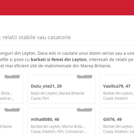
relatii stabile sau casatorie
 singuri din Leyton. Daca esti in cautare unui domn serios sau a u
ofile si poze cu
barbati si femei din Leyton
, interesati de relatii 
 cel mai eficient site de matrimoniale din Marea Britanie.
1
1
Dutu_ote21, 29
Vasilica79, 47
Barbat din Leyton, Marea Britanie
Baiat din Leyton, Marea Britanie
Cauta: Intalniri, Flirt, Comunicare / chat, Prietenie, Casatorie
Cauta: Flirt
Cauta: Intalniri
2
5
mihai8080, 46
Gili76, 49
Britanie
Barbat din Leyton, Marea Britanie
Cauta: Intalniri, Flirt, Comunicare / chat, Prietenie, Casatorie
Cauta: Intalniri, C