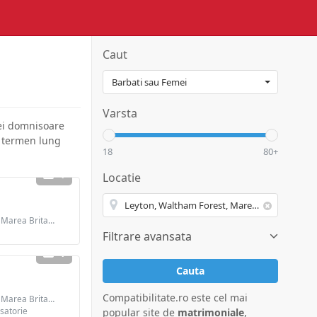
Caut
Varsta
nei domnisoare
pe termen lung
18
80+
1
Locatie
Barbat din Leyton, Marea Britanie
Filtrare avansata
1
Cauta
Compatibilitate.ro este cel mai
Barbat din Leyton, Marea Britanie
asatorie
popular site de
matrimoniale
,