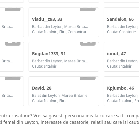
1
1
Vladu__z93, 33
Sandel60, 66
Barbat din Leyton, Marea Britanie
Barbat din Leyton, Marea Britanie
Cauta: Intalniri, Flirt, Comunicare / chat, Prietenie
Cauta: Casatorie
2
2
Bogdan1733, 31
ionut, 47
Barbat din Leyton, Marea Britanie
Barbat din Leyton, Marea Britanie
Cauta: Intalniri
Cauta: Intalniri
1
1
David, 28
Kpjumbo, 46
Barbat din Leyton, Marea Britanie
Baiat din Leyton, Marea Britanie
t
Cauta: Intalniri, Flirt
tru casatorie? Vrei sa gasesti persoana ideala cu care sa fii compa
si femei din Leyton, interesate de casatorie, relatii sau care isi cau