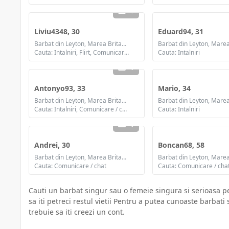
1
Liviu4348, 30
Eduard94, 31
Barbat din Leyton, Marea Britanie
Cauta: Intalniri, Flirt, Comunicare / chat, Prietenie, Casatorie
Cauta: Intalniri
1
Antonyo93, 33
Mario, 34
Barbat din Leyton, Marea Britanie
Cauta: Intalniri, Comunicare / chat, Prietenie
Cauta: Intalniri
1
Andrei, 30
Boncan68, 58
Barbat din Leyton, Marea Britanie
Cauta: Comunicare / chat
Cauta: Comunicare / cha
Cauti un barbat singur sau o femeie singura si serioasa pen
sa iti petreci restul vietii Pentru a putea cunoaste barbati 
trebuie sa iti creezi un cont.