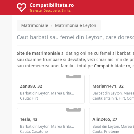
Compatibilitate.ro
Traieste. Descopera. Simte.
Matrimoniale
Matrimoniale Leyton
Caut barbati sau femei din Leyton, care doresc 
Site de matrimoniale
si dating online cu femei si barbati
sau doamne frumoase si devotate, vezi chiar aici mii de pr
sau intemeierea unei familii - totul pe
Compatibilitate.ro
,
1
Zanu93, 32
Marian1471, 32
Barbat din Leyton, Marea Britanie
Cauta: Flirt
1
Tesla, 43
Alin2465, 27
Barbat din Leyton, Marea Britanie
Baiat din Leyton, Marea 
Cauta: Casatorie
Cauta: Prietenie