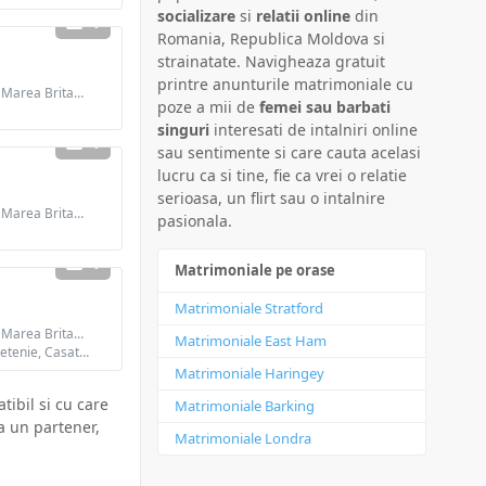
socializare
si
relatii online
din
1
Romania, Republica Moldova si
strainatate. Navigheaza gratuit
printre anunturile matrimoniale cu
Barbat din Leyton, Marea Britanie
poze a mii de
femei sau barbati
singuri
interesati de intalniri online
1
sau sentimente si care cauta acelasi
lucru ca si tine, fie ca vrei o relatie
serioasa, un flirt sau o intalnire
Barbat din Leyton, Marea Britanie
pasionala.
1
Matrimoniale pe orase
Matrimoniale Stratford
Barbat din Leyton, Marea Britanie
Matrimoniale East Ham
Cauta: Intalniri, Prietenie, Casatorie
Matrimoniale Haringey
tibil si cu care
Matrimoniale Barking
ta un partener,
Matrimoniale Londra