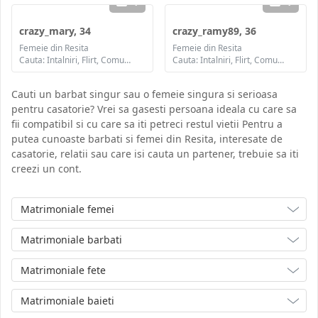
1
1
crazy_mary, 34
crazy_ramy89, 36
Femeie din Resita
Femeie din Resita
Cauta: Intalniri, Flirt, Comunicare / chat, Prietenie, Casatorie
Cauta: Intalniri, Flirt, Comunicare / chat, Prietenie, Casatorie
Cauti un barbat singur sau o femeie singura si serioasa
pentru casatorie? Vrei sa gasesti persoana ideala cu care sa
fii compatibil si cu care sa iti petreci restul vietii Pentru a
putea cunoaste barbati si femei din Resita, interesate de
casatorie, relatii sau care isi cauta un partener, trebuie sa iti
creezi un cont.
Matrimoniale femei
Matrimoniale barbati
Matrimoniale fete
Matrimoniale baieti