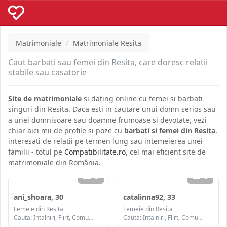
Matrimoniale
Matrimoniale Resita
Caut barbati sau femei din Resita, care doresc relatii
stabile sau casatorie
Site de matrimoniale
si dating online cu femei si barbati
singuri din Resita. Daca esti in cautare unui domn serios sau
a unei domnisoare sau doamne frumoase si devotate, vezi
chiar aici mii de profile si poze cu
barbati si femei din Resita
,
interesati de relatii pe termen lung sau intemeierea unei
familii - totul pe
Compatibilitate.ro
, cel mai eficient site de
matrimoniale din România.
3
3
ani_shoara, 30
catalinna92, 33
Femeie din Resita
Femeie din Resita
Cauta: Intalniri, Flirt, Comunicare / chat, Prietenie, Casatorie
Cauta: Intalniri, Flirt, Comunicare / chat, Prietenie, Casatorie