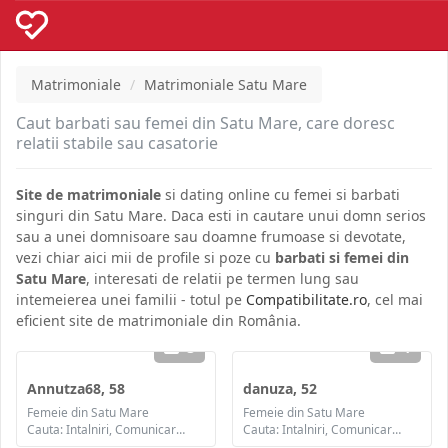
Matrimoniale
Matrimoniale Satu Mare
Caut barbati sau femei din Satu Mare, care doresc
relatii stabile sau casatorie
Site de matrimoniale
si dating online cu femei si barbati
singuri din Satu Mare. Daca esti in cautare unui domn serios
sau a unei domnisoare sau doamne frumoase si devotate,
vezi chiar aici mii de profile si poze cu
barbati si femei din
Satu Mare
, interesati de relatii pe termen lung sau
intemeierea unei familii - totul pe
Compatibilitate.ro
, cel mai
eficient site de matrimoniale din România.
3
1
Annutza68, 58
danuza, 52
Femeie din Satu Mare
Femeie din Satu Mare
Cauta: Intalniri, Comunicare / chat, Prietenie
Cauta: Intalniri, Comunicare / chat, Prietenie, Casatorie