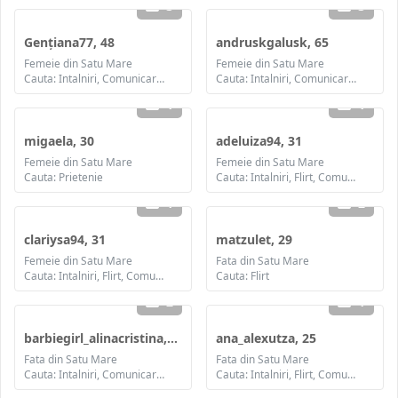
3
3
Gențiana77, 48
andruskgalusk, 65
Femeie din Satu Mare
Femeie din Satu Mare
Cauta: Intalniri, Comunicare / chat, Prietenie, Casatorie
Cauta: Intalniri, Comunicare / chat, Prietenie
1
1
migaela, 30
adeluiza94, 31
Femeie din Satu Mare
Femeie din Satu Mare
Cauta: Prietenie
Cauta: Intalniri, Flirt, Comunicare / chat, Prietenie, Casatorie
1
2
clariysa94, 31
matzulet, 29
Femeie din Satu Mare
Fata din Satu Mare
Cauta: Intalniri, Flirt, Comunicare / chat, Prietenie, Casatorie
Cauta: Flirt
2
1
barbiegirl_alinacristina, 29
ana_alexutza, 25
Fata din Satu Mare
Fata din Satu Mare
Cauta: Intalniri, Comunicare / chat
Cauta: Intalniri, Flirt, Comunicare / chat, Prietenie, Casatorie