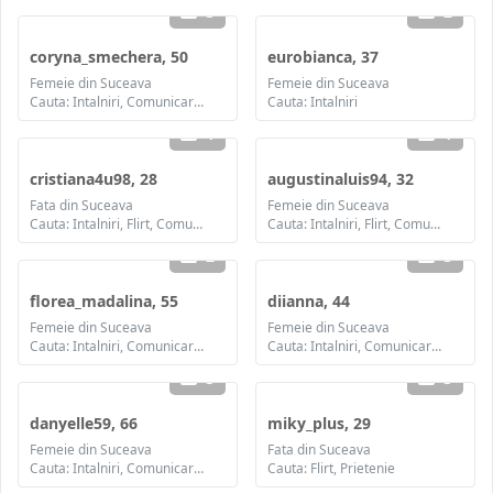
3
2
coryna_smechera, 50
eurobianca, 37
Femeie din Suceava
Femeie din Suceava
Cauta: Intalniri, Comunicare / chat, Prietenie, Casatorie
Cauta: Intalniri
1
1
cristiana4u98, 28
augustinaluis94, 32
Fata din Suceava
Femeie din Suceava
Cauta: Intalniri, Flirt, Comunicare / chat, Prietenie, Casatorie
Cauta: Intalniri, Flirt, Comunicare / chat, Prietenie, Casatorie
2
3
florea_madalina, 55
diianna, 44
Femeie din Suceava
Femeie din Suceava
Cauta: Intalniri, Comunicare / chat, Prietenie
Cauta: Intalniri, Comunicare / chat, Prietenie, Casatorie
3
3
danyelle59, 66
miky_plus, 29
Femeie din Suceava
Fata din Suceava
Cauta: Intalniri, Comunicare / chat, Prietenie
Cauta: Flirt, Prietenie