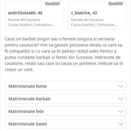
2
1
andr33utza80, 46
c_biatrice, 42
Femeie din Suceava
Femeie din Suceava
Cauta: Intalniri, Comunicare / chat, Prietenie, Casatorie
Cauta: Intalniri, Comunicare / chat, Prietenie, Casatorie
Cauti un barbat singur sau o femeie singura si serioasa
pentru casatorie? Vrei sa gasesti persoana ideala cu care sa
fii compatibil si cu care sa iti petreci restul vietii Pentru a
putea cunoaste barbati si femei din Suceava, interesate de
casatorie, relatii sau care isi cauta un partener, trebuie sa iti
creezi un cont.
Matrimoniale femei
Matrimoniale barbati
Matrimoniale fete
Matrimoniale baieti