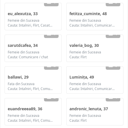
1
3
eu_alexutza, 33
fetitza_cuminte, 48
Femeie din Suceava
Femeie din Suceava
Cauta: Intalniri, Flirt, Casatorie
Cauta: Intalniri, Comunicare / chat, Prietenie, Casatorie
1
1
sarutdcafea, 34
valeria_bog, 30
Femeie din Suceava
Femeie din Suceava
Cauta: Comunicare / chat
Cauta: Flirt
2
3
ballawi, 29
Luminița, 49
Fata din Suceava
Femeie din Suceava
Cauta: Intalniri, Flirt, Comunicare / chat, Prietenie, Casatorie
Cauta: Intalniri, Comunicare / chat, Prietenie, Casatorie
2
1
euandreeea89, 36
andronic_lenuta, 37
Femeie din Suceava
Femeie din Suceava
Cauta: Intalniri, Flirt, Comunicare / chat, Prietenie, Casatorie
Cauta: Flirt