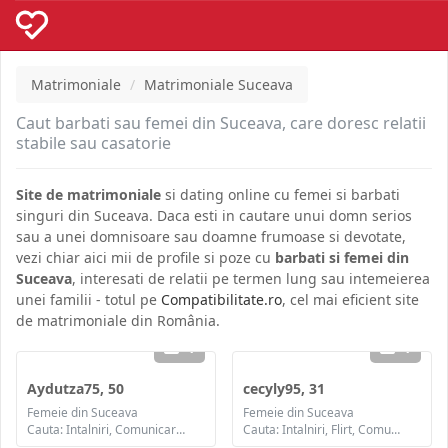
Matrimoniale
Matrimoniale Suceava
Caut barbati sau femei din Suceava, care doresc relatii
stabile sau casatorie
Site de matrimoniale
si dating online cu femei si barbati
singuri din Suceava. Daca esti in cautare unui domn serios
sau a unei domnisoare sau doamne frumoase si devotate,
vezi chiar aici mii de profile si poze cu
barbati si femei din
Suceava
, interesati de relatii pe termen lung sau intemeierea
unei familii - totul pe
Compatibilitate.ro
, cel mai eficient site
de matrimoniale din România.
1
1
Aydutza75, 50
cecyly95, 31
Femeie din Suceava
Femeie din Suceava
Cauta: Intalniri, Comunicare / chat, Prietenie, Casatorie
Cauta: Intalniri, Flirt, Comunicare / chat, Prietenie, Casatorie