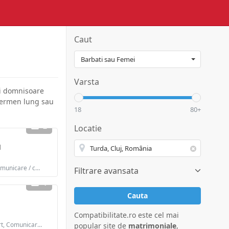
Caut
Varsta
ei domnisoare
e termen lung sau
18
80+
2
Locatie
1
Cauta: Intalniri, Comunicare / chat, Prietenie, Casatorie
Filtrare avansata
1
Cauta
Compatibilitate.ro este cel mai
Cauta: Intalniri, Flirt, Comunicare / chat, Prietenie, Casatorie
popular site de
matrimoniale
,