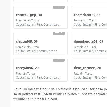
1
catutzu_gep, 30
esamdana93, 33
Femeie din Turda
Femeie din Turda
Cauta: Intalniri, Flirt, Comunicare / chat, Prietenie, Casatorie
3
claugirl69, 56
danadanuta61, 65
Femeie din Turda
Femeie din Turda
Cauta: Intalniri, Comunicare / chat, Prietenie
1
casey4u96, 29
deac_carmen, 26
Fata din Turda
Fata din Turda
Cauta: Intalniri, Flirt, Comunicare / chat, Prietenie, Casatorie
Cauti un barbat singur sau o femeie singura si serioasa pen
sa iti petreci restul vietii Pentru a putea cunoaste barbati 
trebuie sa iti creezi un cont.