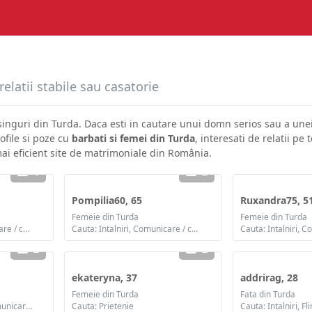
elatii stabile sau casatorie
 singuri din Turda. Daca esti in cautare unui domn serios sau a un
ofile si poze cu
barbati si femei din Turda
, interesati de relatii p
mai eficient site de matrimoniale din România.
1
2
Pompilia60, 65
Ruxandra75, 5
Femeie din Turda
Femeie din Turda
Cauta: Intalniri, Comunicare / chat, Prietenie, Casatorie
Cauta: Intalniri, Comunicare / chat, Prietenie
2
2
ekateryna, 37
addrirag, 28
Femeie din Turda
Fata din Turda
Cauta: Intalniri, Flirt, Comunicare / chat, Prietenie, Casatorie
Cauta: Prietenie