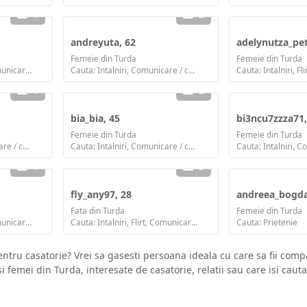
1
2
andreyuta, 62
adelynutza_pet
Femeie din Turda
Femeie din Turda
Cauta: Intalniri, Flirt, Comunicare / chat, Prietenie, Casatorie
Cauta: Intalniri, Comunicare / chat, Prietenie
1
2
bia_bia, 45
bi3ncu7zzza71,
Femeie din Turda
Femeie din Turda
Cauta: Intalniri, Comunicare / chat, Prietenie
Cauta: Intalniri, Comunicare / chat, Prietenie, Casatorie
1
3
fly_any97, 28
andreea_bogda
Fata din Turda
Femeie din Turda
Cauta: Intalniri, Flirt, Comunicare / chat, Prietenie, Casatorie
Cauta: Intalniri, Flirt, Comunicare / chat, Prietenie, Casatorie
Cauta: Prietenie
tru casatorie? Vrei sa gasesti persoana ideala cu care sa fii compa
si femei din Turda, interesate de casatorie, relatii sau care isi caut