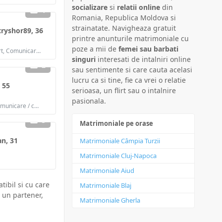
socializare
si
relatii online
din
1
Romania, Republica Moldova si
strainatate. Navigheaza gratuit
ryshor89, 36
printre anunturile matrimoniale cu
poze a mii de
femei sau barbati
Cauta: Intalniri, Flirt, Comunicare / chat, Prietenie, Casatorie
singuri
interesati de intalniri online
2
sau sentimente si care cauta acelasi
lucru ca si tine, fie ca vrei o relatie
 55
serioasa, un flirt sau o intalnire
pasionala.
Cauta: Intalniri, Comunicare / chat, Prietenie
3
Matrimoniale pe orase
n, 31
Matrimoniale Câmpia Turzii
Matrimoniale Cluj-Napoca
Matrimoniale Aiud
tibil si cu care
Matrimoniale Blaj
a un partener,
Matrimoniale Gherla