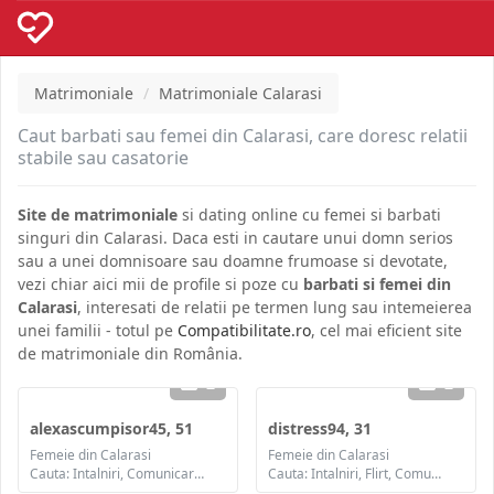
Matrimoniale
Matrimoniale Calarasi
Caut barbati sau femei din Calarasi, care doresc relatii
stabile sau casatorie
Site de matrimoniale
si dating online cu femei si barbati
singuri din Calarasi. Daca esti in cautare unui domn serios
sau a unei domnisoare sau doamne frumoase si devotate,
vezi chiar aici mii de profile si poze cu
barbati si femei din
Calarasi
, interesati de relatii pe termen lung sau intemeierea
unei familii - totul pe
Compatibilitate.ro
, cel mai eficient site
de matrimoniale din România.
2
2
alexascumpisor45, 51
distress94, 31
Femeie din Calarasi
Femeie din Calarasi
Cauta: Intalniri, Comunicare / chat, Prietenie
Cauta: Intalniri, Flirt, Comunicare / chat, Prietenie, Casatorie