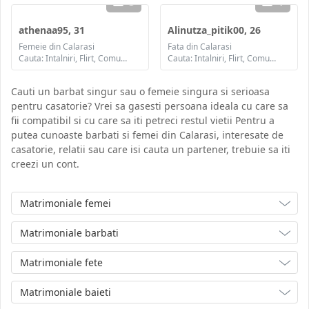
3
1
athenaa95, 31
Alinutza_pitik00, 26
Femeie din Calarasi
Fata din Calarasi
Cauta: Intalniri, Flirt, Comunicare / chat, Prietenie, Casatorie
Cauta: Intalniri, Flirt, Comunicare / chat, Prietenie, Casatorie
Cauti un barbat singur sau o femeie singura si serioasa
pentru casatorie? Vrei sa gasesti persoana ideala cu care sa
fii compatibil si cu care sa iti petreci restul vietii Pentru a
putea cunoaste barbati si femei din Calarasi, interesate de
casatorie, relatii sau care isi cauta un partener, trebuie sa iti
creezi un cont.
Matrimoniale femei
Matrimoniale barbati
Matrimoniale fete
Matrimoniale baieti