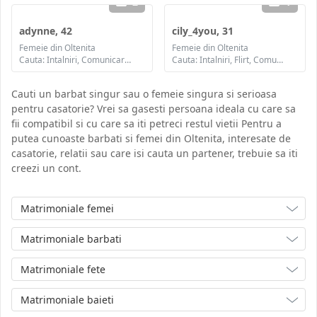
2
1
adynne, 42
cily_4you, 31
Femeie din Oltenita
Femeie din Oltenita
Cauta: Intalniri, Comunicare / chat, Prietenie, Casatorie
Cauta: Intalniri, Flirt, Comunicare / chat, Prietenie, Casatorie
Cauti un barbat singur sau o femeie singura si serioasa
pentru casatorie? Vrei sa gasesti persoana ideala cu care sa
fii compatibil si cu care sa iti petreci restul vietii Pentru a
putea cunoaste barbati si femei din Oltenita, interesate de
casatorie, relatii sau care isi cauta un partener, trebuie sa iti
creezi un cont.
Matrimoniale femei
Matrimoniale barbati
Matrimoniale fete
Matrimoniale baieti