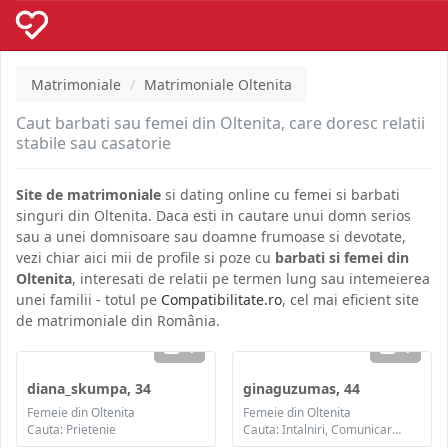
Matrimoniale
Matrimoniale Oltenita
Caut barbati sau femei din Oltenita, care doresc relatii
stabile sau casatorie
Site de matrimoniale
si dating online cu femei si barbati
singuri din Oltenita. Daca esti in cautare unui domn serios
sau a unei domnisoare sau doamne frumoase si devotate,
vezi chiar aici mii de profile si poze cu
barbati si femei din
Oltenita
, interesati de relatii pe termen lung sau intemeierea
unei familii - totul pe
Compatibilitate.ro
, cel mai eficient site
de matrimoniale din România.
1
1
diana_skumpa, 34
ginaguzumas, 44
Femeie din Oltenita
Femeie din Oltenita
Cauta: Prietenie
Cauta: Intalniri, Comunicare / chat, Prietenie, Casatorie