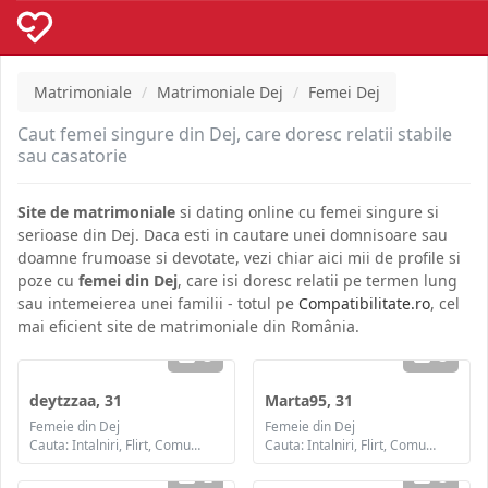
Matrimoniale
Matrimoniale Dej
Femei Dej
Caut femei singure din Dej, care doresc relatii stabile
sau casatorie
Site de matrimoniale
si dating online cu femei singure si
serioase din Dej. Daca esti in cautare unei domnisoare sau
doamne frumoase si devotate, vezi chiar aici mii de profile si
poze cu
femei din Dej
, care isi doresc relatii pe termen lung
sau intemeierea unei familii - totul pe
Compatibilitate.ro
, cel
mai eficient site de matrimoniale din România.
3
3
deytzzaa, 31
Marta95, 31
Femeie din Dej
Femeie din Dej
Cauta: Intalniri, Flirt, Comunicare / chat, Prietenie, Casatorie
Cauta: Intalniri, Flirt, Comunicare / chat, Prietenie, Casatorie
2
3