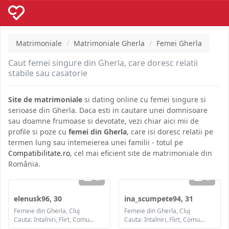
Matrimoniale
Matrimoniale Gherla
Femei Gherla
Caut femei singure din Gherla, care doresc relatii
stabile sau casatorie
Site de matrimoniale
si dating online cu femei singure si
serioase din Gherla. Daca esti in cautare unei domnisoare
sau doamne frumoase si devotate, vezi chiar aici mii de
profile si poze cu
femei din Gherla
, care isi doresc relatii pe
termen lung sau intemeierea unei familii - totul pe
Compatibilitate.ro
, cel mai eficient site de matrimoniale din
România.
2
3
elenusk96, 30
ina_scumpete94, 31
Femeie din Gherla, Cluj
Femeie din Gherla, Cluj
Cauta: Intalniri, Flirt, Comunicare / chat, Prietenie, Casatorie
Cauta: Intalniri, Flirt, Comunicare / chat, Prietenie, Casatorie