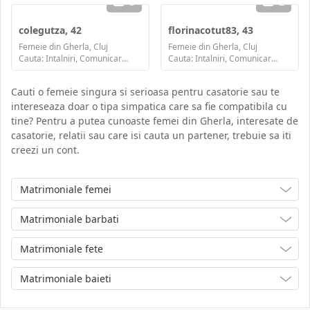
3
2
colegutza, 42
florinacotut83, 43
Femeie din Gherla, Cluj
Femeie din Gherla, Cluj
Cauta: Intalniri, Comunicare / chat, Prietenie, Casatorie
Cauta: Intalniri, Comunicare / chat, Prietenie, Casatorie
Cauti o femeie singura si serioasa pentru casatorie sau te
intereseaza doar o tipa simpatica care sa fie compatibila cu
tine? Pentru a putea cunoaste femei din Gherla, interesate de
casatorie, relatii sau care isi cauta un partener, trebuie sa iti
creezi un cont.
Matrimoniale femei
Matrimoniale barbati
Matrimoniale fete
Matrimoniale baieti