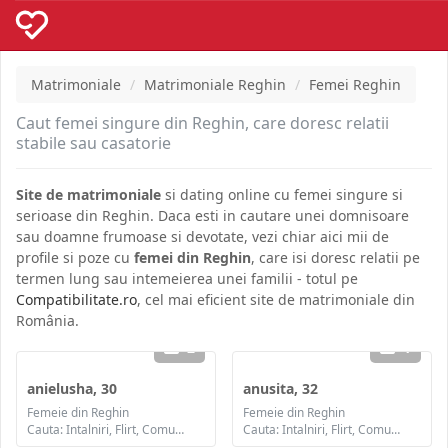
Matrimoniale
Matrimoniale Reghin
Femei Reghin
Caut femei singure din Reghin, care doresc relatii
stabile sau casatorie
Site de matrimoniale
si dating online cu femei singure si
serioase din Reghin. Daca esti in cautare unei domnisoare
sau doamne frumoase si devotate, vezi chiar aici mii de
profile si poze cu
femei din Reghin
, care isi doresc relatii pe
termen lung sau intemeierea unei familii - totul pe
Compatibilitate.ro
, cel mai eficient site de matrimoniale din
România.
2
1
anielusha, 30
anusita, 32
Femeie din Reghin
Femeie din Reghin
Cauta: Intalniri, Flirt, Comunicare / chat, Prietenie, Casatorie
Cauta: Intalniri, Flirt, Comunicare / chat, Prietenie, Casatorie